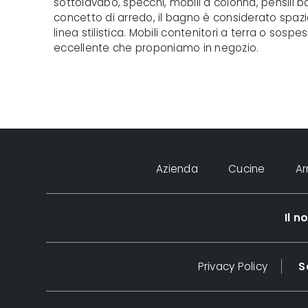
sottolavabo, specchi, mobili a colonna, pensili b
concetto di arredo, il bagno è considerato spaz
linea stilistica. Mobili contenitori a terra o sos
eccellente che proponiamo in negozio.
Azienda
Cucine
A
Il 
Privacy Policy
S