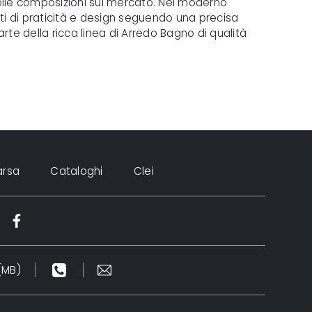
 belle composizioni sul mercato. Nel moderno
i di praticità e design seguendo una precisa
arte della ricca linea di Arredo Bagno di qualità
arsa
Cataloghi
Clei
(MB)