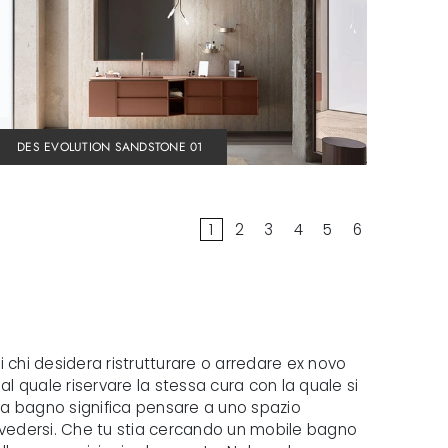
DES EVOLUTION SANDSTONE 01
1
2
3
4
5
6
i chi desidera ristrutturare o arredare ex novo
l quale riservare la stessa cura con la quale si
la da bagno significa pensare a uno spazio
a vedersi. Che tu stia cercando un mobile bagno