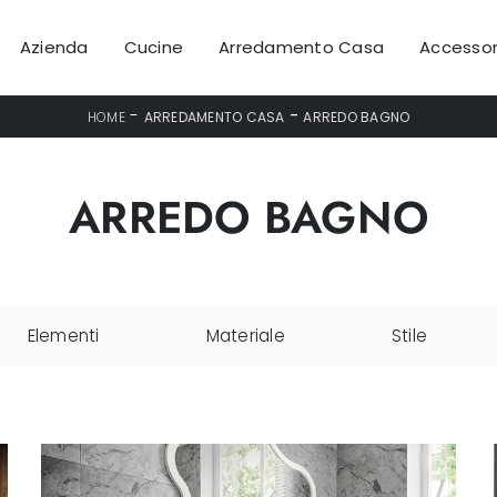
Azienda
Cucine
Arredamento Casa
Accessor
-
-
HOME
ARREDAMENTO CASA
ARREDO BAGNO
ARREDO BAGNO
Elementi
Materiale
Stile