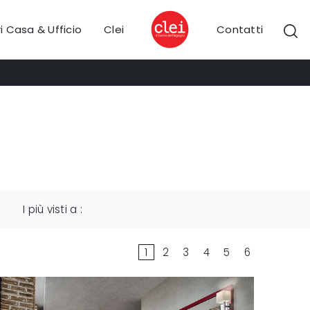
i Casa & Ufficio
Clei
Contatti
I più visti a :
1
2
3
4
5
6