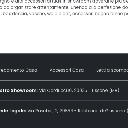
agno e altri accessori attuali, in showroom troverai le più
io da organizzare attentamente, unendo alla perfezione dot
pesi, box doccia, vasche, wc e bidet, accessori bagno fanno p
rredamento Casa
Accessori Casa
Letti a scomp
nostro Showroom:
Via Carducci 10, 20035 - Lissone (MB)
ede Legale:
Via Pasubio, 2, 20853 - Robbiano di Giussano 