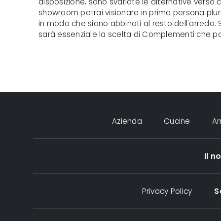
disposizione, sono svariate le alternative verso cui 
showroom potrai visionare in prima persona pluri
in modo che siano abbinati al resto dell'arredo. 
sarà essenziale la scelta di Complementi che pos
Azienda
Cucine
A
Il 
Privacy Policy
S