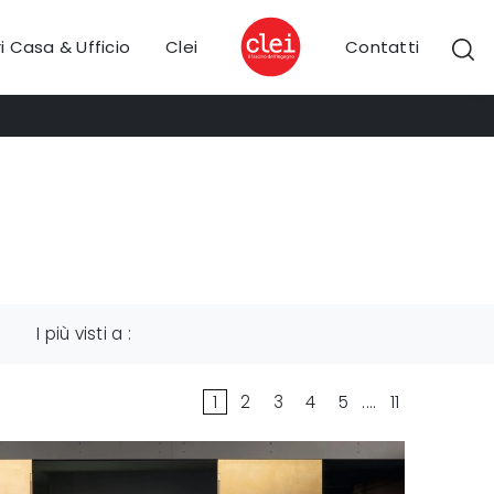
i Casa & Ufficio
Clei
Contatti
I più visti a :
1
2
3
4
5
....
11