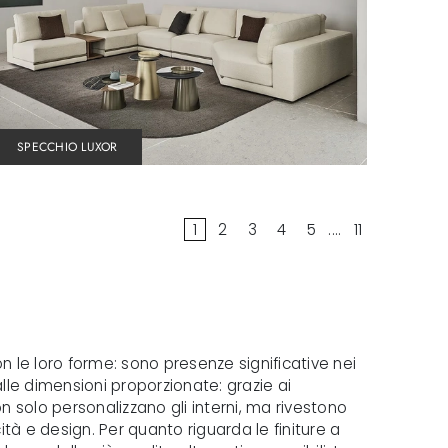
SPECCHIO LUXOR
1
2
3
4
5
....
11
n le loro forme: sono presenze significative nei
lle dimensioni proporzionate: grazie ai
 solo personalizzano gli interni, ma rivestono
ità e design. Per quanto riguarda le finiture a