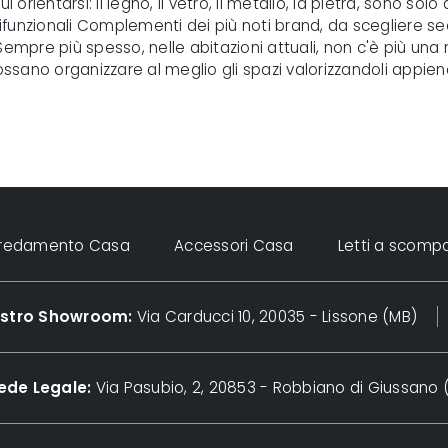
orientarsi: il legno, il vetro, il metallo, la pietra, sono solo 
funzionali Complementi dei più noti brand, da scegliere sec
Sempre più spesso, nelle abitazioni attuali, non c'è più una
sano organizzare al meglio gli spazi valorizzandoli appien
rredamento Casa
Accessori Casa
Letti a scomp
nostro Showroom:
Via Carducci 10, 20035 - Lissone (MB)
ede Legale:
Via Pasubio, 2, 20853 - Robbiano di Giussano 