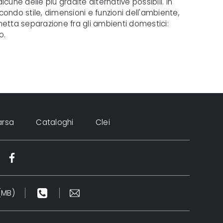
alcune delle più gradite alternative possibili. In
ondo stile, dimensioni e funzioni dell'ambiente,
 netta separazione fra gli ambienti domestici:
o.
arsa
Cataloghi
Clei
(MB)