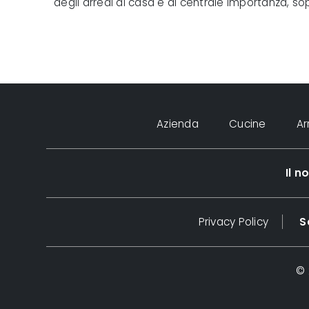
degli arredi di casa è di centrale importanza, sop
Azienda
Cucine
A
Il 
Privacy Policy
S
© 