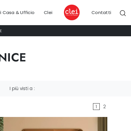
i Casa & Ufficio
Clei
Contatti
E
NICE
I più visti a :
1
2