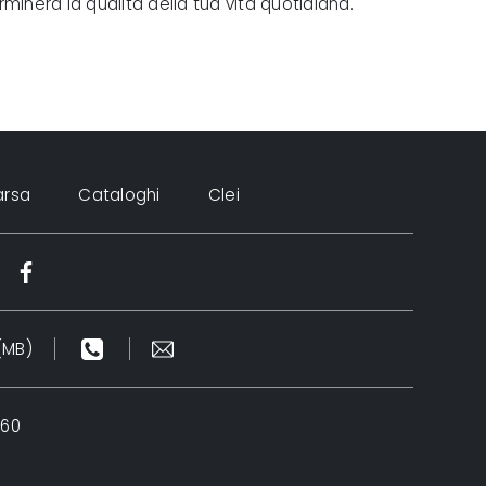
rminerà la qualità della tua vita quotidiana.
arsa
Cataloghi
Clei
(MB)
960