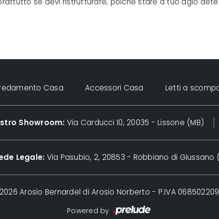
rattutto se devi ristrutturare, poiché stare a tuo agio dete
rredamento Casa
Accessori Casa
Letti a scomp
nostro Showroom:
Via Carducci 10, 20035 - Lissone (MB)
ede Legale:
Via Pasubio, 2, 20853 - Robbiano di Giussano 
2026 Arosio Bernardel di Arosio Norberto - P.IVA 06850220
Powered by