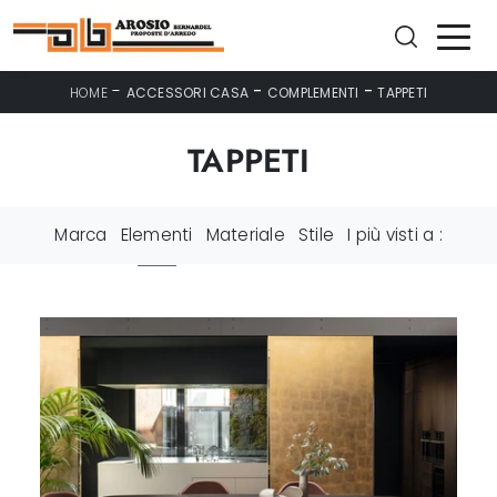
-
-
-
HOME
ACCESSORI CASA
COMPLEMENTI
TAPPETI
TAPPETI
Marca
Elementi
Materiale
Stile
I più visti a :