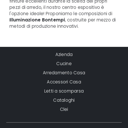
finiture eccellenti durante la scelta dei propri
pezzi di arredo, il nostro centro espositivo è
l'opzione ideale! Proponiamo le composizioni di
Illuminazione
Bontempi
, costruite per mezzo di
metodi di produzione innovativi.
Azienda
Cucine
Arredamento Casa
Accessori Casa
Letti a scomparsa
Cataloghi
Clei