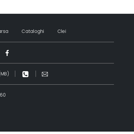
arsa
Cataloghi
Clei
(MB)
960