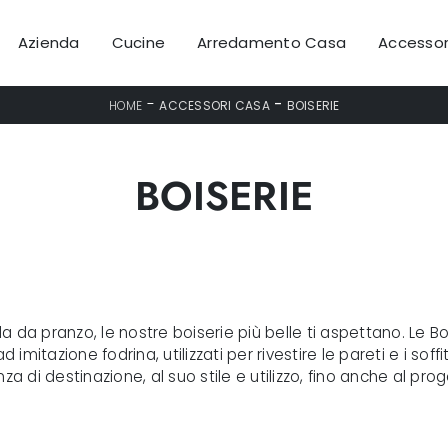
Azienda
Cucine
Arredamento Casa
Accessor
-
-
HOME
ACCESSORI CASA
BOISERIE
BOISERIE
ala da pranzo, le nostre boiserie più belle ti aspettano. Le 
 imitazione fodrina, utilizzati per rivestire le pareti e i soff
anza di destinazione, al suo stile e utilizzo, fino anche al pro