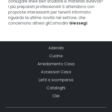
coniugare linee ben studiate e materiali durevoli?
I più preparati professionisti ti attendono con
proposte interessanti per tenerti informato
riguardo le ultime novità nel settore, che
concernono altresì gliComodini
Giessegi
.
Azienda
Cucine
Arredamento Casa
Accessori Casa
Letti a scomparsa
Cataloghi
Clei