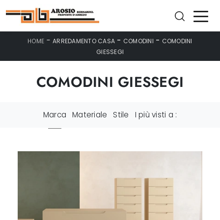
-
-
-
HOME
ARREDAMENTO CASA
COMODINI
COMODINI
GIESSEGI
COMODINI GIESSEGI
Marca
Materiale
Stile
I più visti a :