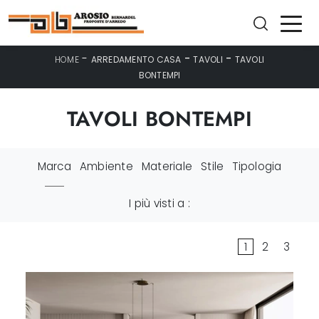
-
-
-
HOME
ARREDAMENTO CASA
TAVOLI
TAVOLI
BONTEMPI
TAVOLI BONTEMPI
Marca
Ambiente
Materiale
Stile
Tipologia
I più visti a :
1
2
3