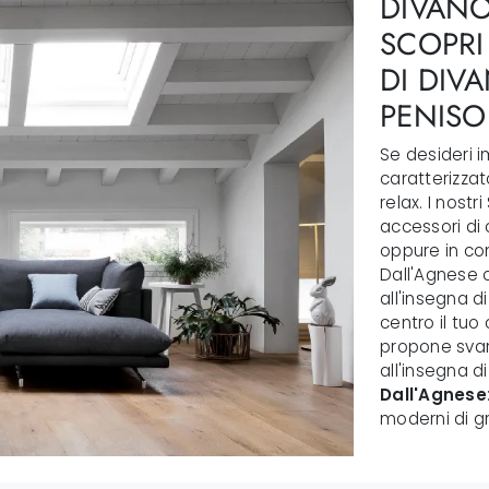
DIVANO
SCOPRI
DI DIV
PENISO
Se desideri i
caratterizzat
relax. I nost
accessori di 
oppure in com
Dall'Agnese o
all'insegna d
centro il tuo
propone svaria
all'insegna di
Dall'Agnese
moderni di g