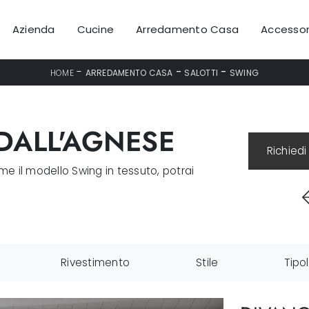
Azienda
Cucine
Arredamento Casa
Accessor
-
-
-
HOME
ARREDAMENTO CASA
SALOTTI
SWING
DALL'AGNESE
Richiedi
me il modello Swing in tessuto, potrai
Rivestimento
Stile
Tipo