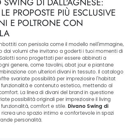
 SWING DI DALL'AGNESE:
 LE PROPOSTE PIÙ ESCLUSIVE
ANI E POLTRONE CON
LA
mbottiti con penisola come il modello nell'immagine,
o dai volumi che invitano a goderti i tuoi momenti di
ri Salotti sono progettati per essere abbinati a
ogni genere, come tavolini, abat jour e piantane
binazione con ulteriori divani in tessuto. Il catalogo
ffre svariate possibilità per impreziosire l'habitat
i funzionalità e contenuto estetico, mettendo al
 comfort. La linea di divani del brand in questione
te possibilità originali per impreziosire il living
 funzionalità, comfort e stile.
Divano Swing di
: ricrea uno spazio intimo e confortevole in spazi
rande personalità.