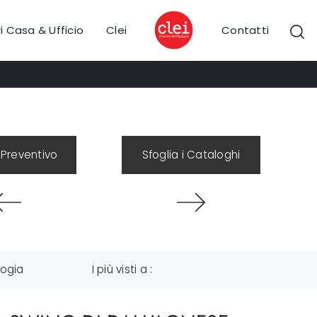
i Casa & Ufficio
Clei
Contatti
 Preventivo
Sfoglia i Cataloghi
logia
I più visti a :