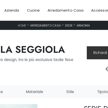
Azienda
Cucine
Arredamento Casa
Accessor
-
-
-
HOME
ARREDAMENTO CASA
SEDIE
ARMONIA
 LA SEGGIOLA
Richiedi
design, tra le più esclusive Sedie fisse
te
Materiale
Stile
Tipol