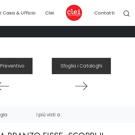
i Casa & Ufficio
Clei
Contatti
 Preventivo
Sfoglia i Cataloghi
ogia
I più visti a :