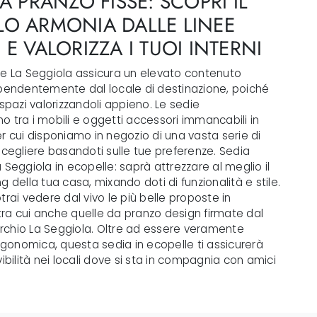
A PRANZO FISSE: SCOPRI IL
O ARMONIA DALLE LINEE
E VALORIZZA I TUOI INTERNI
ne La Seggiola assicura un elevato contenuto
ipendentemente dal locale di destinazione, poiché
 spazi valorizzandoli appieno. Le sedie
 tra i mobili e oggetti accessori immancabili in
r cui disponiamo in negozio di una vasta serie di
scegliere basandoti sulle tue preferenze. Sedia
 Seggiola in ecopelle: saprà attrezzare al meglio il
ving della tua casa, mixando doti di funzionalità e stile.
trai vedere dal vivo le più belle proposte in
ra cui anche quelle da pranzo design firmate dal
chio La Seggiola. Oltre ad essere veramente
onomica, questa sedia in ecopelle ti assicurerà
vibilità nei locali dove si sta in compagnia con amici