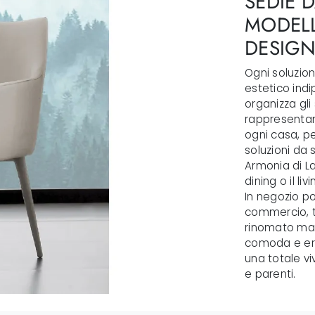
SEDIE D
MODELL
DESIGN 
Ogni soluzio
estetico ind
organizza gli
rappresentano
ogni casa, pe
soluzioni da 
Armonia di La
dining o il li
In negozio po
commercio, t
rinomato mar
comoda e erg
una totale vi
e parenti.