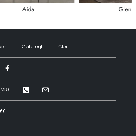
Aida
Glen
arsa
Cataloghi
Clei
(MB)
960