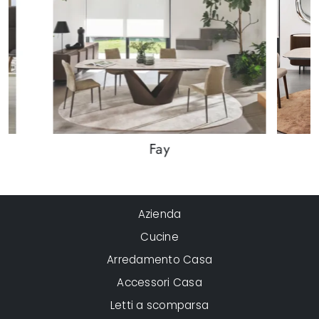
Fay
Azienda
Cucine
Arredamento Casa
Accessori Casa
Letti a scomparsa