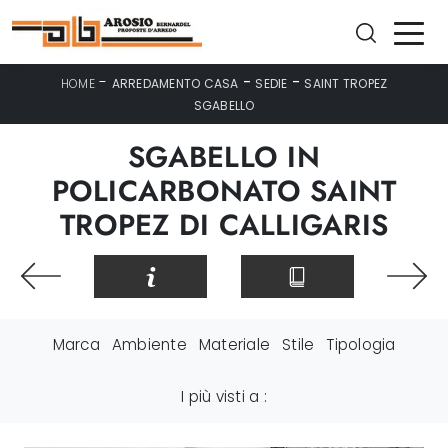
-
-
-
HOME
ARREDAMENTO CASA
SEDIE
SAINT TROPEZ
SGABELLO
SGABELLO IN
POLICARBONATO SAINT
TROPEZ DI CALLIGARIS
Marca
Ambiente
Materiale
Stile
Tipologia
I più visti a :