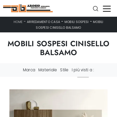
-
-
-
HOME
ARREDAMENTO CASA
MOBILI SOSPESI
MOBILI
SOSPESI CINISELLO BALSAMO
MOBILI SOSPESI CINISELLO
BALSAMO
Marca
Materiale
Stile
I più visti a :