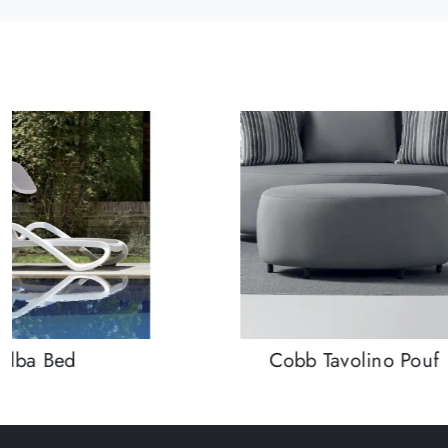
Alba Bed
Cobb Tavolino Pouf