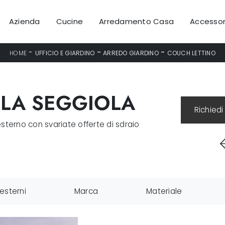
Azienda
Cucine
Arredamento Casa
Accessor
-
-
-
HOME
UFFICIO E GIARDINO
ARREDO GIARDINO
COUCH LETTINO
 LA SEGGIOLA
Richiedi
esterno con svariate offerte di sdraio
 esterni
Marca
Materiale