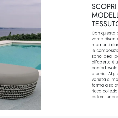
SCOPRI 
MODELL
TESSUT
Con questa pr
verde divente
momenti rilas
le composizi
sono ideali p
all'aperto è 
confortevole 
e amici. Al g
varietà di mo
forma a salot
ricca collezio
esterni unend