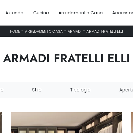
Azienda
Cucine
Arredamento Casa
Accessor
-
-
-
HOME
ARREDAMENTO CASA
ARMADI
ARMADI FRATELLI ELLI
ARMADI FRATELLI ELLI
le
Stile
Tipologia
Apert