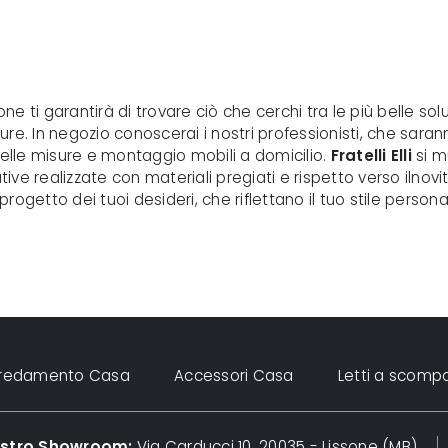
 ti garantirà di trovare ciò che cerchi tra le più belle solu
e. In negozio conoscerai i nostri professionisti, che saranno
delle misure e montaggio mobili a domicilio.
Fratelli Elli
si m
ative realizzate con materiali pregiati e rispetto verso ilnov
l progetto dei tuoi desideri, che riflettano il tuo stile per
rredamento Casa
Accessori Casa
Letti a scomp
nostro Showroom:
Via Carducci 10, 20035 - Lissone (MB)