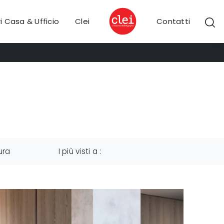
i Casa & Ufficio
Clei
Contatti
ura
I più visti a :