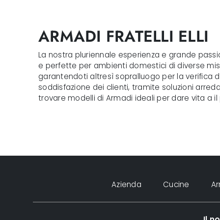
ARMADI FRATELLI ELLI
La nostra pluriennale esperienza e grande passione
e perfette per ambienti domestici di diverse misur
garantendoti altresì sopralluogo per la verifica 
soddisfazione dei clienti, tramite soluzioni arred
trovare modelli di Armadi ideali per dare vita a i
Azienda
Cucine
A
Il 