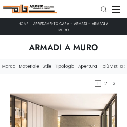
-
-
-
HOME
ARREDAMENTO CASA
ARMADI
ARMADI A
MURO
ARMADI A MURO
Marca
Materiale
Stile
Tipologia
Apertura
I più visti a :
1
2
3