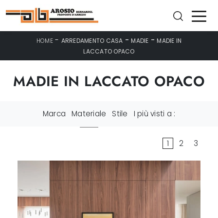
-
-
-
HOME
ARREDAMENTO CASA
MADIE
MADIE IN
LACCATO OPACO
MADIE IN LACCATO OPACO
Marca
Materiale
Stile
I più visti a :
1
2
3