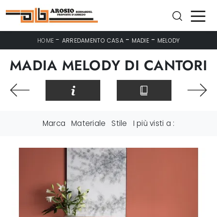
-
-
-
HOME
ARREDAMENTO CASA
MADIE
MELODY
MADIA MELODY DI CANTORI
Marca
Materiale
Stile
I più visti a :