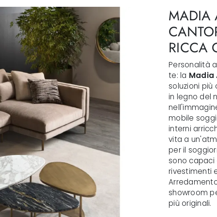
MADIA 
CANTOR
RICCA 
Personalità 
te: la
Madia 
soluzioni più
in legno del
nell'immagine
mobile soggi
interni arric
vita a un'atm
per il soggior
sono capaci di
rivestimenti 
Arredamento 
showroom per
più originali.