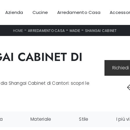
Azienda
Cucine
Arredamento Casa
Accessor
-
-
-
HOME
ARREDAMENTO CASA
MADIE
SHANGAI CABINET
AI CABINET DI
Richiedi
dia Shangai Cabinet di Cantori: scopri le
a
Materiale
Stile
I più vi