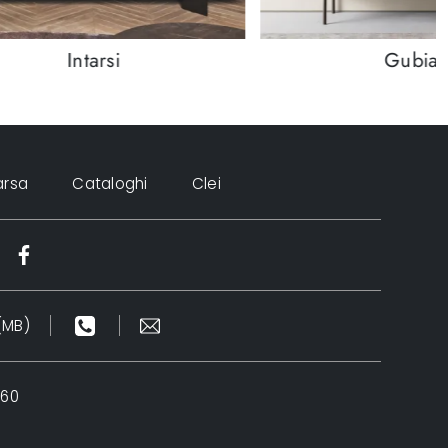
Intarsi
Gubia
arsa
Cataloghi
Clei
(MB)
960