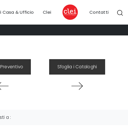
i Casa & Ufficio
Clei
Contatti
 Preventivo
Sfoglia i Cataloghi
sti a :