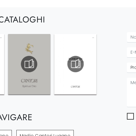
 CATALOGHI
AVIGARE
sone
Madie Cantori Lugano