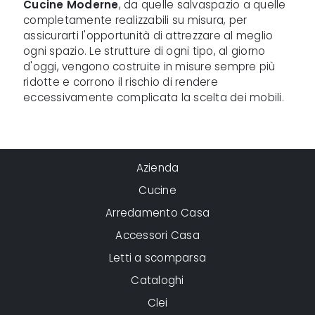
Cucine Moderne
, da quelle salvaspazio a quelle
completamente realizzabili su misura, per
assicurarti l'opportunità di attrezzare al meglio
ogni spazio. Le strutture di ogni tipo, al giorno
d'oggi, vengono costruite in misure sempre più
ridotte e corrono il rischio di rendere
eccessivamente complicata la scelta dei mobili.
Azienda
Cucine
Arredamento Casa
Accessori Casa
Letti a scomparsa
Cataloghi
Clei