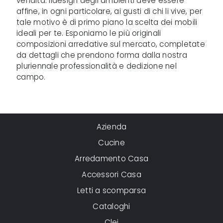
vendita. Ildesign degli ambienti deve essere
affine, in ogni particolare, ai gusti di chi li vive, per
tale motivo è di primo piano la scelta dei mobili
ideali per te. Esponiamo le più originali
composizioni arredative sul mercato, completate
da dettagli che prendono forma dalla nostra
pluriennale professionalità e dedizione nel
campo.
Azienda
Cucine
Arredamento Casa
Accessori Casa
Letti a scomparsa
Cataloghi
Clei