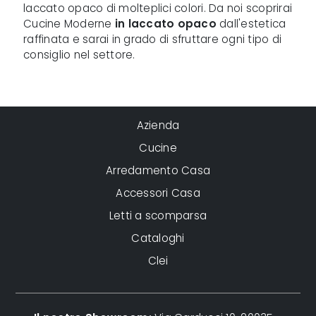
laccato opaco di molteplici colori. Da noi scoprirai
Cucine Moderne
in laccato opaco
dall'estetica
raffinata e sarai in grado di sfruttare ogni tipo di
consiglio nel settore.
Azienda
Cucine
Arredamento Casa
Accessori Casa
Letti a scomparsa
Cataloghi
Clei