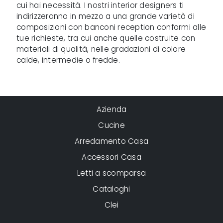
cui hai necessità. I nostri interior designers ti
indirizzeranno in mezzo a una grande varietà di
composizioni con banconi reception conformi alle
tue richieste, tra cui anche quelle costruite con
materiali di qualità, nelle gradazioni di colore
calde, intermedie o fredde.
Azienda
Cucine
Arredamento Casa
Accessori Casa
Letti a scomparsa
Cataloghi
Clei