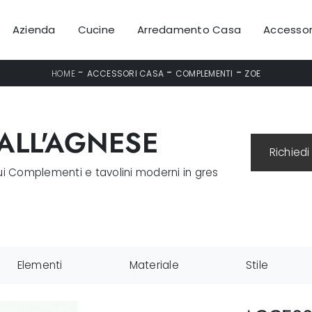
Azienda
Cucine
Arredamento Casa
Accessor
-
-
-
HOME
ACCESSORI CASA
COMPLEMENTI
ZOE
ALL'AGNESE
Richiedi
 sui Complementi e tavolini moderni in gres
Elementi
Materiale
Stile