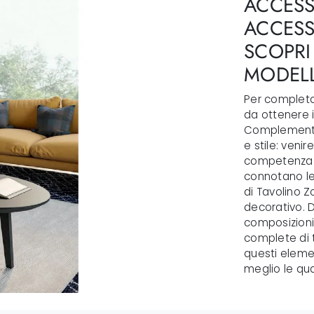
ACCESS
ACCESS
SCOPRI 
MODELL
Per completar
da ottenere i
Complementi 
e stile: venir
competenza e
connotano le 
di Tavolino Z
decorativo. D
composizioni 
complete di t
questi elemen
meglio le qua